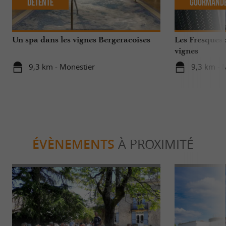
Détente
Gourmand
Un spa dans les vignes Bergeracoises
Les Fresques 
vignes
9,3 km - Monestier
9,3 km - 
ÉVÈNEMENTS
À PROXIMITÉ