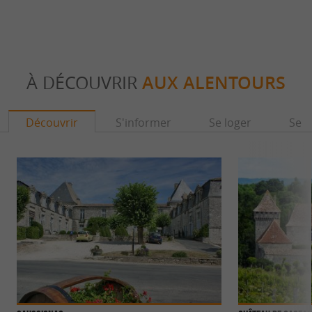
À DÉCOUVRIR
AUX ALENTOURS
Découvrir
S'informer
Se loger
Se r