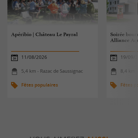
Apéribio | Château Le Payral
Soirée bour
Alliance Aq
11/08/2026
19/09/
5,4 km - Razac de Saussignac
8,4 km -
Fêtes populaires
Fêtes p