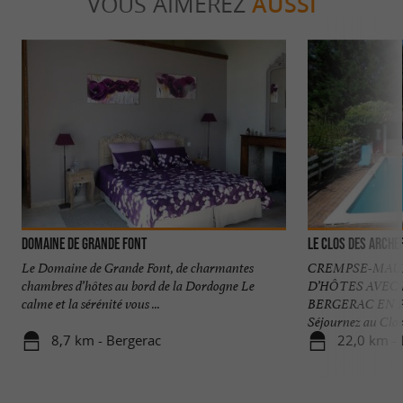
VOUS AIMEREZ
AUSSI
Domaine de Grande Font
Le Clos des Arche
Le Domaine de Grande Font, de charmantes
CREMPSE-MAU
chambres d’hôtes au bord de la Dordogne Le
D’HÔTES AVEC 
calme et la sérénité vous ...
BERGERAC EN 
Séjournez au Clos d
8,7 km - Bergerac
22,0 km - 