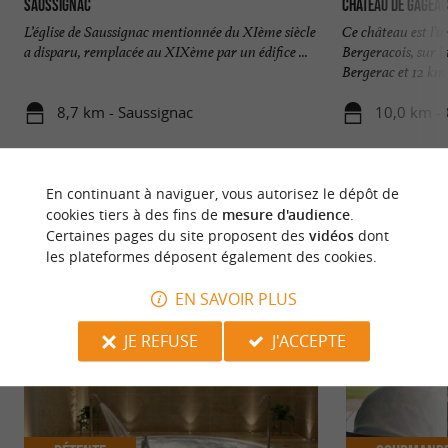
SAUSSIGNAC
Château de Gageac
L’église de Saussignac mentionnée du XIème siècle
Ce château est l’u
a disparu, remplacée au XIXème par un édifice ...
Bergeracois, sur l
Bergerac et 12 km .
8,7 km - Saussignac
10,0 km - 
En continuant à naviguer, vous autorisez le dépôt de
cookies tiers à des fins de
mesure d'audience
.
Certaines pages du site proposent des
vidéos
dont
les plateformes déposent également des cookies.
NOUS AVONS TESTÉ
POUR VOUS
EN SAVOIR PLUS
JE REFUSE
J'ACCEPTE