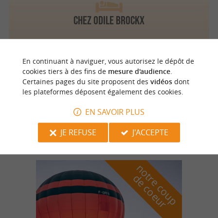
Chez Odile Brockx
En continuant à naviguer, vous autorisez le dépôt de
cookies tiers à des fins de
mesure d'audience
.
Saint Astier
4.8 km
Certaines pages du site proposent des
vidéos
dont
les plateformes déposent également des cookies.
EN SAVOIR PLUS
Maison d'hôtes de La Fabrique
JE REFUSE
J'ACCEPTE
n
o
t
e
c
o
u
p
e
c
o
e
u
r
d
r