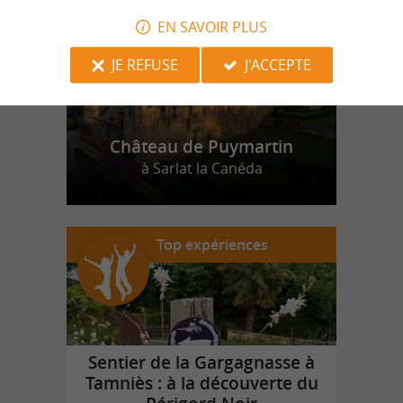
EN SAVOIR PLUS
JE REFUSE
J'ACCEPTE
Château de Puymartin
à Sarlat la Canéda
Top expériences
Sentier de la Gargagnasse à
Tamniès : à la découverte du