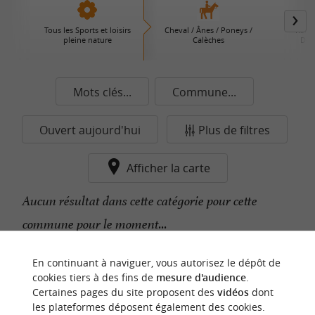
Tous les Sports et loisirs
Cheval / Ânes / Poneys /
Rand
pleine nature
Calèches
Déc
Mots clés...
Commune...
Ouvert aujourd'hui
Plus de filtres
Afficher la carte
Aucun résultat dans cette catégorie pour cette
commune pour le moment...
En continuant à naviguer, vous autorisez le dépôt de
n
o
t
e
c
o
u
p
e
c
o
e
u
cookies tiers à des fins de
mesure d'audience
.
r
d
r
Certaines pages du site proposent des
vidéos
dont
les plateformes déposent également des cookies.