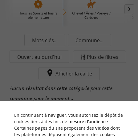
Tous les Sports et loisirs
Cheval / Ânes / Poneys /
Rand
pleine nature
Calèches
Déc
Mots clés...
Commune...
Ouvert aujourd'hui
Plus de filtres
Afficher la carte
Aucun résultat dans cette catégorie pour cette
commune pour le moment...
En continuant à naviguer, vous autorisez le dépôt de
n
o
t
e
c
o
u
p
e
c
o
e
u
cookies tiers à des fins de
mesure d'audience
.
r
d
r
Certaines pages du site proposent des
vidéos
dont
les plateformes déposent également des cookies.