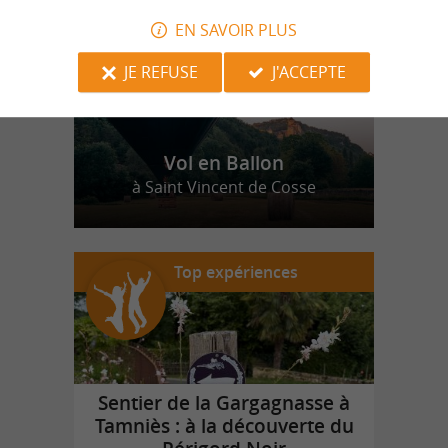
EN SAVOIR PLUS
JE REFUSE
J'ACCEPTE
Vol en Ballon
à Saint Vincent de Cosse
Top expériences
Sentier de la Gargagnasse à
Tamniès : à la découverte du