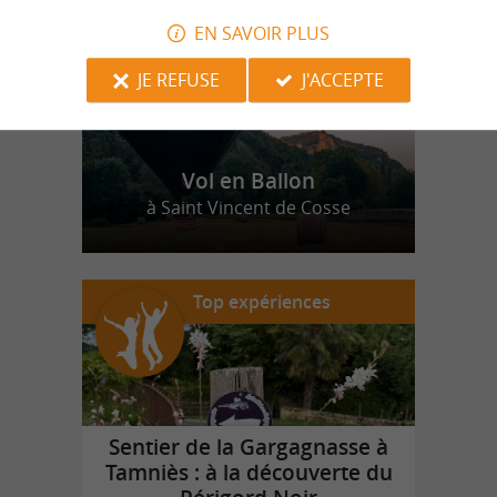
EN SAVOIR PLUS
JE REFUSE
J'ACCEPTE
Vol en Ballon
à Saint Vincent de Cosse
Top expériences
Sentier de la Gargagnasse à
Tamniès : à la découverte du