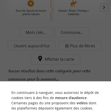
Tous les Sports et loisirs
Cheval / Ânes / Poneys /
Rand
pleine nature
Calèches
Déc
Mots clés...
Commune...
Ouvert aujourd'hui
Plus de filtres
Afficher la carte
Aucun résultat dans cette catégorie pour cette
commune pour le moment...
En continuant à naviguer, vous autorisez le dépôt de
n
o
t
e
c
o
u
p
e
c
o
e
u
cookies tiers à des fins de
mesure d'audience
.
r
d
r
Certaines pages du site proposent des
vidéos
dont
les plateformes déposent également des cookies.