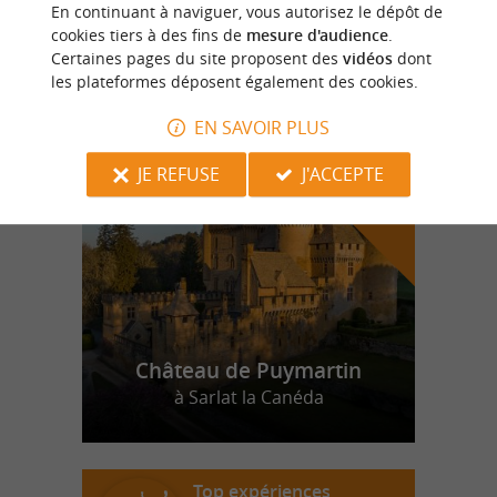
BASE DE LOISIRS DE ROUFFIAC
En continuant à naviguer, vous autorisez le dépôt de
cookies tiers à des fins de
mesure d'audience
.
Certaines pages du site proposent des
vidéos
dont
les plateformes déposent également des cookies.
n
o
t
e
c
o
u
p
e
c
o
e
u
EN SAVOIR PLUS
r
d
r
JE REFUSE
J'ACCEPTE
Château de Puymartin
à Sarlat la Canéda
Top expériences