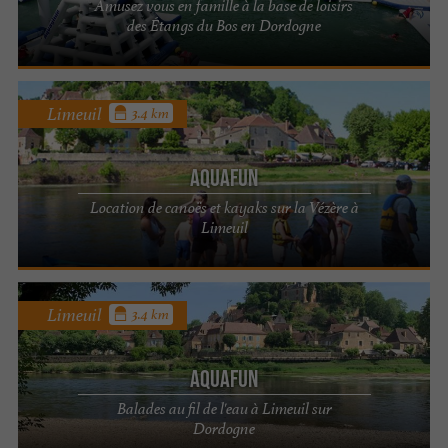
Amusez vous en famille à la base de loisirs
des Étangs du Bos en Dordogne
Limeuil
3.4 km
AquaFun
Location de canoës et kayaks sur la Vézère à
Limeuil
Limeuil
3.4 km
AquaFun
Balades au fil de l'eau à Limeuil sur
Dordogne