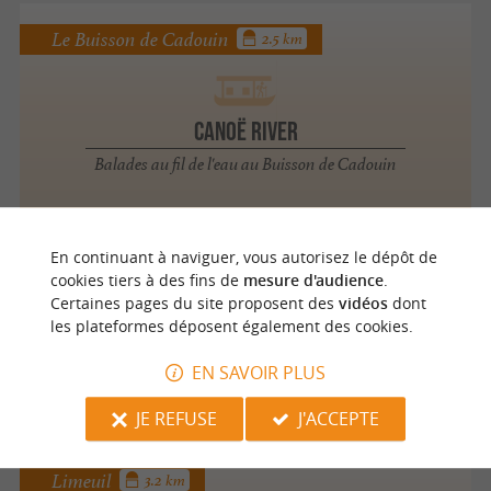
Le Buisson de Cadouin
2.5 km
Canoë River
Balades au fil de l'eau au Buisson de Cadouin
En continuant à naviguer, vous autorisez le dépôt de
Le Bugue
3.2 km
cookies tiers à des fins de
mesure d'audience
.
Certaines pages du site proposent des
vidéos
dont
les plateformes déposent également des cookies.
Canoës des Courrèges
EN SAVOIR PLUS
Balades au fil de l'eau au Bugue
JE REFUSE
J'ACCEPTE
Limeuil
3.2 km