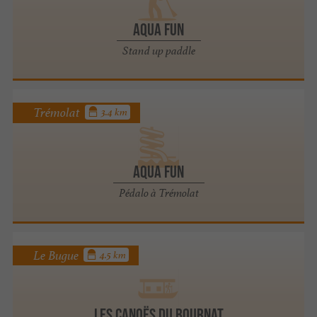
Aqua Fun
Stand up paddle
Trémolat
3.4 km
Aqua Fun
Pédalo à Trémolat
Le Bugue
4.5 km
Les Canoës Du Bournat