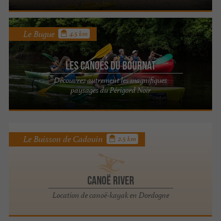
Le Bugue
4.5 km
Les Canoës Du Bournat
Découvrez autrement les magnifiques
paysages du Périgord Noir
Le Buisson de Cadouin
2.5 km
Canoë River
Location de canoë-kayak en Dordogne