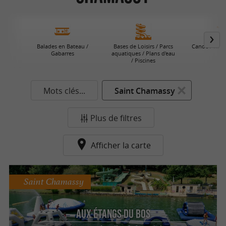
Balades en Bateau /
Bases de Loisirs / Parcs
Canoe / Kayak
Gabarres
aquatiques / Plans d'eau
/ Piscines
Mots clés...
Saint Chamassy
Plus de filtres
Afficher la carte
Saint Chamassy
Aux Étangs du Bos