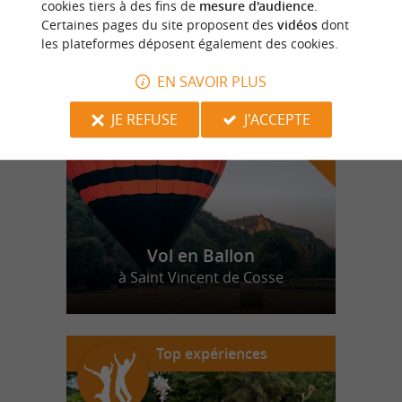
cookies tiers à des fins de
mesure d'audience
.
Certaines pages du site proposent des
vidéos
dont
les plateformes déposent également des cookies.
n
o
t
e
c
o
u
p
e
c
o
e
u
r
d
r
EN SAVOIR PLUS
JE REFUSE
J'ACCEPTE
Vol en Ballon
à Saint Vincent de Cosse
Top expériences