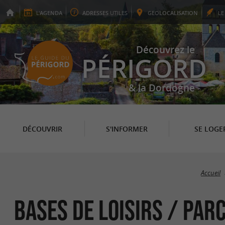
L'
AGENDA
ADRESSES
UTILES
GEO
LOCALISATION
L
Découvrez le
PÉRIGORD
& la Dordogne
DÉCOUVRIR
S'INFORMER
SE LOGE
Accueil
Bases de Loisirs / Parc