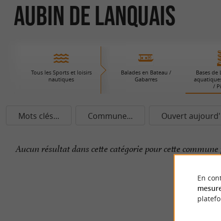
Aubin de Lanquais
Tous les Sports et loisirs
Balades en Bateau /
Bases de L
nautiques
Gabarres
aquatiques
/ P
Mots clés...
Commune...
Ouvert aujourd'
Aucun résultat dans cette catégorie pour cette commune 
En cont
mesure
platef