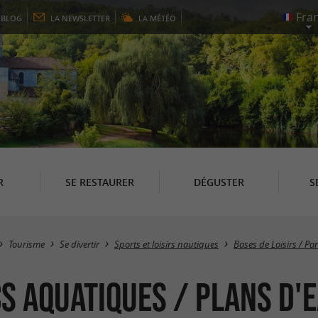
E
BLOG
LA
NEWSLETTER
LA
MÉTÉO
R
SE RESTAURER
DÉGUSTER
S
Tourisme
Se divertir
Sports et loisirs nautiques
Bases de Loisirs / Pa
s aquatiques / Plans d'e