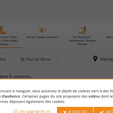
oisirs / Parcs
Canoe / Kayak (location)
Ski Nautique /
Stan
 / Plans d'eau
Wakeboard / Bouées
iscines
Tractées
hui
Plus de filtres
Affiche
pour le moment...
inuant à naviguer, vous autorisez le dépôt de cookies tiers à des fi
 d'audience
. Certaines pages du site proposent des
vidéos
dont le
ormes déposent également des cookies.
EN SAVOIR PLUS
JE REFUSE
J'A