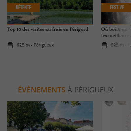
Détente
Festive
Top 10 des visites au frais en Périgord
Où boire un ve
les meilleures
625 m - Périgueux
625 m - P
ÉVÈNEMENTS
À PÉRIGUEUX