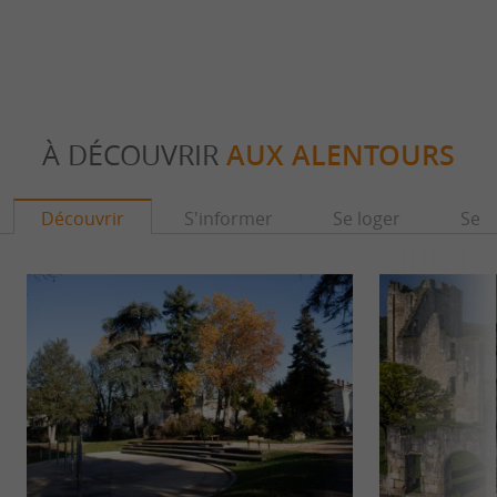
À DÉCOUVRIR
AUX ALENTOURS
Découvrir
S'informer
Se loger
Se r