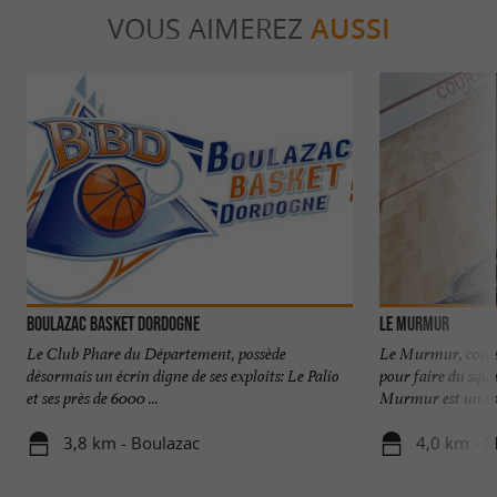
VOUS AIMEREZ
AUSSI
Boulazac Basket Dordogne
Le MurMur
Le Club Phare du Département, possède
Le Murmur, compl
désormais un écrin digne de ses exploits: Le Palio
pour faire du squ
et ses près de 6000 ...
Murmur est un com
3,8 km - Boulazac
4,0 km - Ma