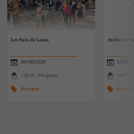
Les bals de Louis
Atelier-Cho
30/08/2026
22/09/
139 m - Périgueux
145 m -
Musique
Musiqu