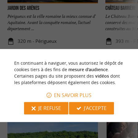
Jardin des Arènes
Château Barrière
Périgueux est la ville romaine la mieux connue d’
Le Château Barriè
Aquitaine. Avant la conquête romaine, l’actuel
conservé des mais
département ...
construites au Mo
320 m - Périgueux
393 m - P
En continuant à naviguer, vous autorisez le dépôt de
cookies tiers à des fins de
mesure d'audience
.
Certaines pages du site proposent des
vidéos
dont
les plateformes déposent également des cookies.
NOUS AVONS TESTÉ
POUR VOUS
EN SAVOIR PLUS
JE REFUSE
J'ACCEPTE