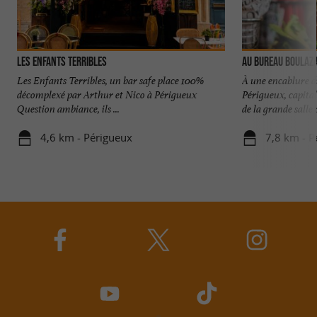
Les Enfants Terribles
AU BUREAU Boulaz
Les Enfants Terribles, un bar safe place 100%
À une encablure d
décomplexé par Arthur et Nico à Périgueux
Périgueux, capital
Question ambiance, ils ...
de la grande salle d
4,6 km - Périgueux
7,8 km - P