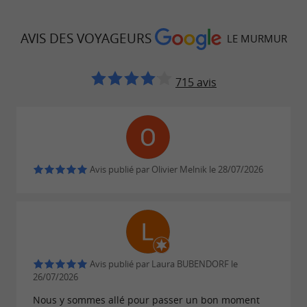
sportifs et de match ont lieu au bar, toute
AVIS DES VOYAGEURS
l'année. Consultez la page Facebook ou
LE MURMUR
Instagram du Murmur pour en savoir plus.
715 avis
Le restaurant est ouvert à tous, il n'est pas
nécessaire de venir à une pratique sportive pour
en profiter. Restauration de qualité dans
une ambiance chaleureuse, des assiettes
Avis publié par Olivier Melnik le 28/07/2026
généreuses servies avec le sourire, à bientôt au
restaurant du Murmur !
Avis publié par Laura BUBENDORF le
26/07/2026
Nous y sommes allé pour passer un bon moment