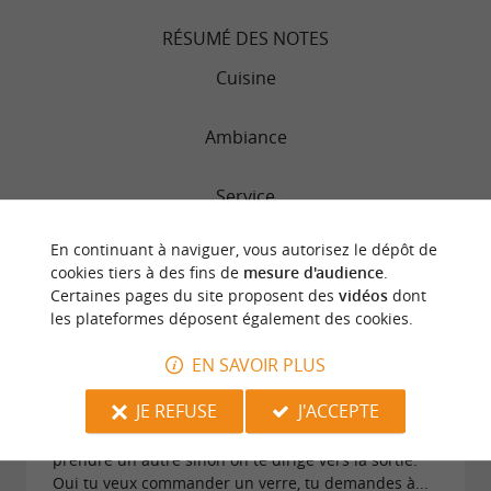
RÉSUMÉ DES NOTES
Cuisine
Ambiance
Service
En continuant à naviguer, vous autorisez le dépôt de
Qualité/prix
cookies tiers à des fins de
mesure d'audience
.
Certaines pages du site proposent des
vidéos
dont
les plateformes déposent également des cookies.
"Passer vite votre chemin !!"
EN SAVOIR PLUS
Avis publié par Samyriel le 23/06/2026
JE REFUSE
J'ACCEPTE
Patron exécrable !!! Personnel désagréable. Quand
tu viens juste de finir ton verre on te force à en
prendre un autre sinon on te dirige vers la sortie.
Oui tu veux commander un verre, tu demandes à...