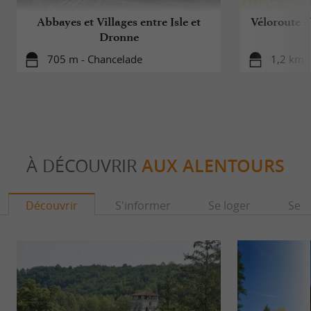
Abbayes et Villages entre Isle et
Véloroute -
Dronne
705 m - Chancelade
1,2 km -
À DÉCOUVRIR
AUX ALENTOURS
Découvrir
S'informer
Se loger
Se r