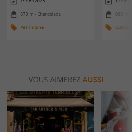
19/09/2026
12/08/
673 m - Chancelade
983 m -
Patrimoine
Culture
VOUS AIMEREZ
AUSSI