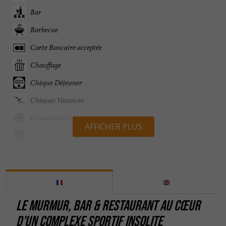
Bar
Barbecue
Carte Bancaire acceptée
Chauffage
Chèque Déjeuner
Chèques Vacances
Climatisation
AFFICHER PLUS
Groupes
Ouvert 7 jours sur 7
Ouvert toute l'année
Parking
LE MURMUR, BAR & RESTAURANT AU CŒUR
Parle anglais
D'UN COMPLEXE SPORTIF INSOLITE
Restaurant