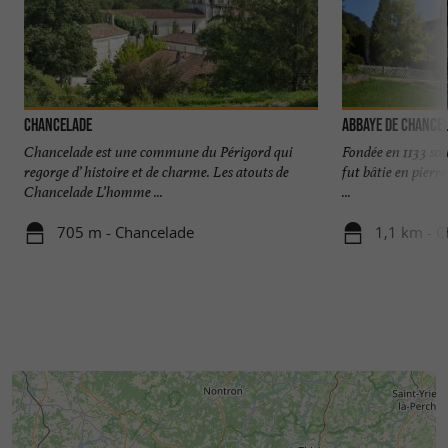
Chancelade
Abbaye de Chance
Chancelade est une commune du Périgord qui
Fondée en 1133 sou
regorge d’ histoire et de charme. Les atouts de
fut bâtie en pierr
Chancelade L’homme ...
...
705 m - Chancelade
1,1 km - 