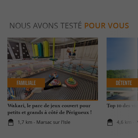
NOUS AVONS TESTÉ
POUR VOUS
Familiale
Détente
Wakari, le parc de jeux couvert pour
Top 10 des vis
petits et grands à côté de Périgueux !
1,7 km - Marsac sur l'Isle
4,6 km - 