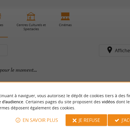
ies
Centres Culturels et
Cinémas
Spectacles
s
Affiche
pour le moment...
inuant à naviguer, vous autorisez le dépôt de cookies tiers à des fi
 d'audience
. Certaines pages du site proposent des
vidéos
dont le
ormes déposent également des cookies.
EN SAVOIR PLUS
JE REFUSE
J'A