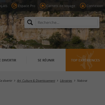
Espace Pro
Carnets de Voyage
Connexion
E DIVERTIR
SE RÉUNIR
TOP EXPÉRIENCES
Masquer la carte
Se divertir
Art, Culture & Divertissement
Librairies
Nabirat