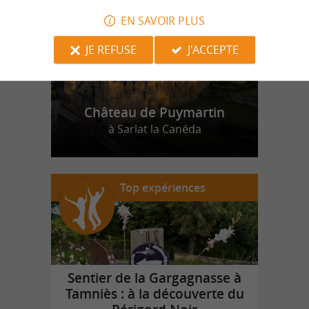
EN SAVOIR PLUS
JE REFUSE
J'ACCEPTE
Château de Puymartin
à Sarlat la Canéda
Top expériences
Sentier de la Gargagnasse à
Tamniès : à la découverte du