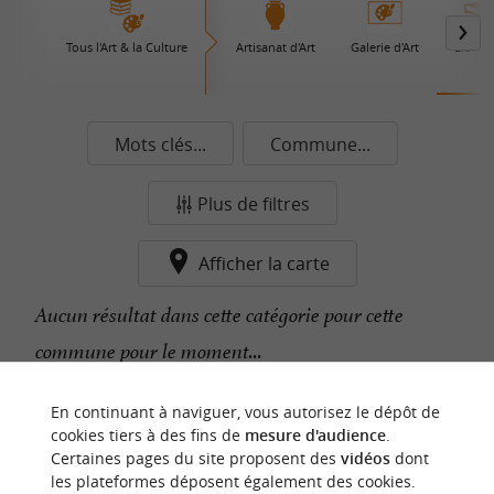
Tous l'Art & la Culture
Artisanat d'Art
Galerie d'Art
Librair
Mots clés...
Commune...
Plus de filtres
Afficher la carte
Aucun résultat dans cette catégorie pour cette
commune pour le moment...
En continuant à naviguer, vous autorisez le dépôt de
n
o
t
e
c
o
u
p
e
c
o
e
u
cookies tiers à des fins de
mesure d'audience
.
r
d
r
Certaines pages du site proposent des
vidéos
dont
les plateformes déposent également des cookies.