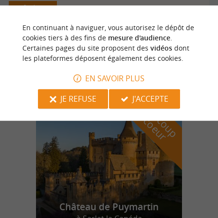
Issigeac
En continuant à naviguer, vous autorisez le dépôt de
cookies tiers à des fins de
mesure d'audience
.
Certaines pages du site proposent des
vidéos
dont
Marc Bertin (Marcotte)
les plateformes déposent également des cookies.
EN SAVOIR PLUS
n
o
t
e
c
o
u
p
e
c
o
e
u
JE REFUSE
J'ACCEPTE
r
d
r
Château de Puymartin