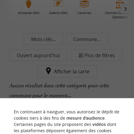
Artisanat d'Art
Galerie d'Art
Librairies
Centres Culturels e
Spectacles
Mots clés...
Commune...
Ouvert aujourd'hui
Plus de filtres
Afficher la carte
Aucun résultat dans cette catégorie pour cette
commune pour le moment...
En continuant à naviguer, vous autorisez le dépôt de
n
o
t
e
c
o
u
p
e
c
o
e
u
cookies tiers à des fins de
mesure d'audience
.
r
d
r
Certaines pages du site proposent des
vidéos
dont
les plateformes déposent également des cookies.