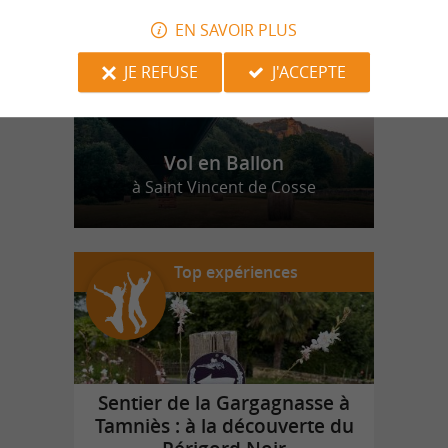
EN SAVOIR PLUS
JE REFUSE
J'ACCEPTE
Vol en Ballon
à Saint Vincent de Cosse
Top expériences
Sentier de la Gargagnasse à
Tamniès : à la découverte du