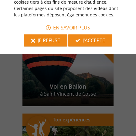
cookies tiers à des fins de
mesure d'audience
.
Certaines pages du site proposent des
vidéos
dont
les plateformes déposent également des cookies.
n
o
t
e
c
o
u
p
e
c
o
e
u
r
d
r
EN SAVOIR PLUS
JE REFUSE
J'ACCEPTE
Vol en Ballon
à Saint Vincent de Cosse
Top expériences