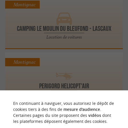
Montignac
Camping Le Moulin du Bleufond - Lascaux
Location de voitures
Montignac
PERIGORD HELICOPT'AIR
Hélicoptères
En continuant à naviguer, vous autorisez le dépôt de
cookies tiers à des fins de
mesure d'audience
.
Certaines pages du site proposent des
vidéos
dont
Montignac
les plateformes déposent également des cookies.