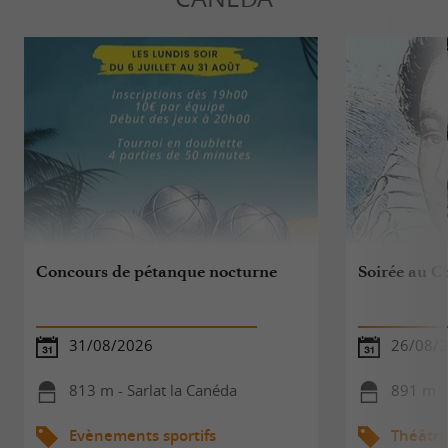
Concours de pétanque nocturne
Soirée au C
31/08/2026
26/08/
813 m - Sarlat la Canéda
891 m - 
Evènements sportifs
Théâtre