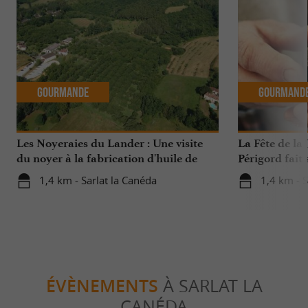
Gourmande
Gourmand
Les Noyeraies du Lander : Une visite
La Fête de la 
du noyer à la fabrication d'huile de
Périgord fait
noix !
1,4 km - Sarlat la Canéda
1,4 km - S
ÉVÈNEMENTS
À SARLAT LA
CANÉDA