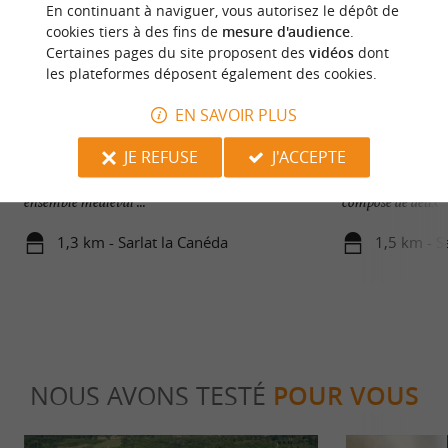
En continuant à naviguer, vous autorisez le dépôt de
cookies tiers à des fins de
mesure d'audience
.
Certaines pages du site proposent des
vidéos
dont
les plateformes déposent également des cookies.
EN SAVOIR PLUS
Sarlat
Manoir de Gisson
JE REFUSE
J'ACCEPTE
VILLE D’ART ET D’HISTOIRE - CLASSÉE ***
Le Manoir de Gisso
au Guide Vert Michelin. Sarlat c'est avant tout un
Monument historiq
ensemble médiéval ...
composé de deux ..
1,3 km - Sarlat la Canéda
1,5 km - S
NOUS AVONS TESTÉ
POUR VOUS