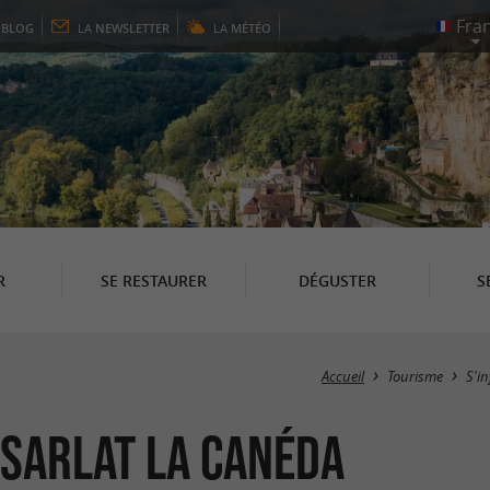
E
BLOG
LA
NEWSLETTER
LA
MÉTÉO
R
SE RESTAURER
DÉGUSTER
S
Accueil
Tourisme
S'i
 Sarlat la Canéda