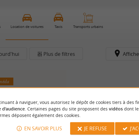
s
Location de voitures
Taxis
Transports urbains
ourd'hui
Plus de filtres
Affiche
anéda
inuant à naviguer, vous autorisez le dépôt de cookies tiers à des fi
 d'audience
. Certaines pages du site proposent des
vidéos
dont le
ormes déposent également des cookies.
EN SAVOIR PLUS
JE REFUSE
J'A
Europcar Sarlat