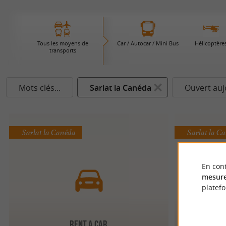
Tous les moyens de
Car / Autocar / Mini Bus
Hélicoptère
transports
Mots clés...
Sarlat la Canéda
Ouvert auj
Sarlat la Canéda
Sarlat la C
En cont
mesure
platef
RENT A CAR