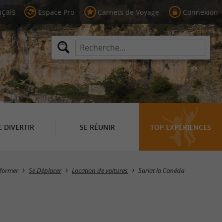
Espace Pro
Carnets de Voyage
Connexion
E DIVERTIR
SE RÉUNIR
TOP EXPÉRIENCES
Masquer la carte
nformer
Se Déplacer
Location de voitures
Sarlat la Canéda