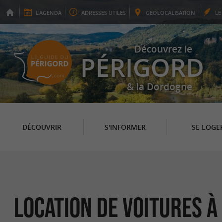
L'
AGENDA
ADRESSES
UTILES
GEO
LOCALISATION
L
Découvrez le
PÉRIGORD
& la Dordogne
DÉCOUVRIR
S'INFORMER
SE LOGE
Location de voitures à