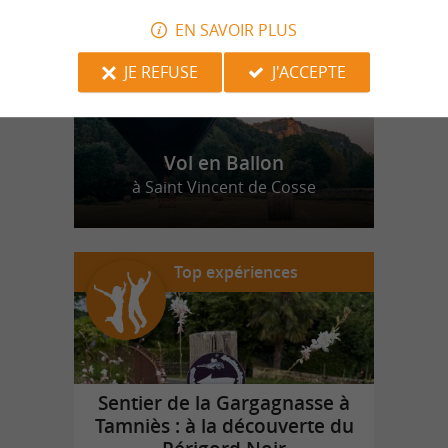
EN SAVOIR PLUS
JE REFUSE
J'ACCEPTE
Vol en Ballon
à Saint Vincent de Cosse
Top expériences
Sentier de la Gargagnasse à
Tamniès : à la découverte du