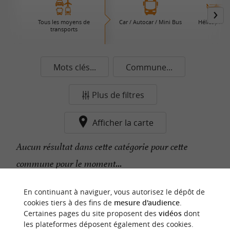
Tous les moyens de
Car / Autocar / Mini Bus
Hélicoptère
transports
Mots clés...
Commune...
Plus de filtres
Afficher la carte
Aucun résultat dans cette catégorie pour cette
commune pour le moment...
En continuant à naviguer, vous autorisez le dépôt de
n
o
t
e
c
o
u
p
e
c
o
e
u
cookies tiers à des fins de
mesure d'audience
.
r
d
r
Certaines pages du site proposent des
vidéos
dont
les plateformes déposent également des cookies.