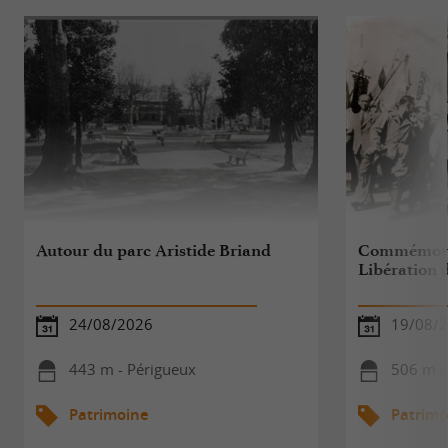
Autour du parc Aristide Briand
Commémorat
Libération 
24/08/2026
19/08/
443 m - Périgueux
506 m -
Patrimoine
Patrimo