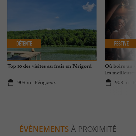
Détente
Festive
Top 10 des visites au frais en Périgord
Où boire un ve
les meilleures
903 m - Périgueux
903 m - P
ÉVÈNEMENTS
À PROXIMITÉ