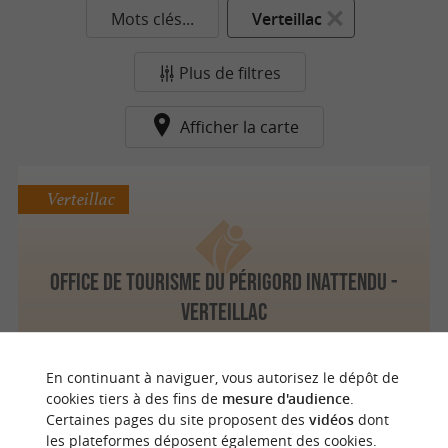
Mots clés...
Verteillac
Plus de filtres
Afficher la carte
Verteillac
Office de tourisme du Périgord Inattendu -
Verteillac
En continuant à naviguer, vous autorisez le dépôt de
n
o
t
e
c
o
u
p
e
c
o
e
u
cookies tiers à des fins de
mesure d'audience
.
Certaines pages du site proposent des
vidéos
dont
les plateformes déposent également des cookies.