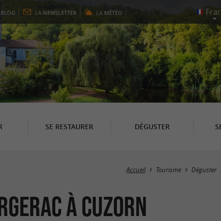
E
BLOG
LA
NEWSLETTER
LA
MÉTÉO
R
SE RESTAURER
DÉGUSTER
S
Accueil
Tourisme
Déguster
rgerac à Cuzorn