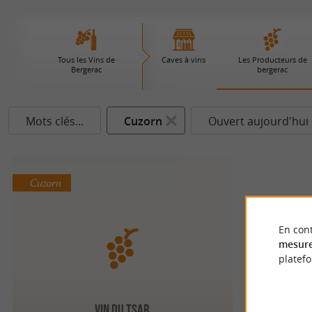
Tous les Vins de
Caves à vins
Les Producteurs de
Bergerac
bergerac
Mots clés...
Cuzorn
Ouvert aujourd'hui
Cuzorn
En cont
mesure
platef
Vin du Tsar