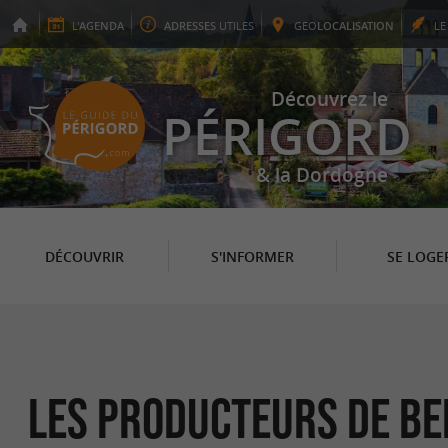
L'
AGENDA
ADRESSES
UTILES
GEO
LOCALISATION
L
Découvrez le
PÉRIGORD
& la Dordogne
DÉCOUVRIR
S'INFORMER
SE LOGE
Les Producteurs de be