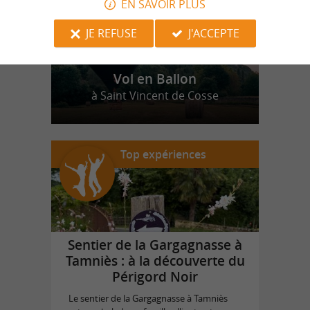
EN SAVOIR PLUS
JE REFUSE
J'ACCEPTE
Vol en Ballon
à Saint Vincent de Cosse
Top expériences
Sentier de la Gargagnasse à
Tamniès : à la découverte du
Périgord Noir
Le sentier de la Gargagnasse à Tamniès