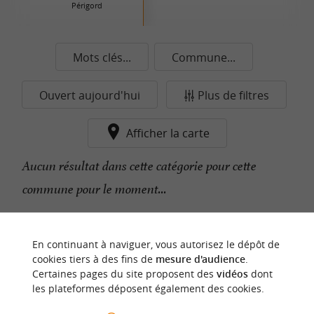
Périgord
Mots clés...
Commune...
Ouvert aujourd'hui
Plus de filtres
Afficher la carte
Aucun résultat dans cette catégorie pour cette
commune pour le moment...
n
o
t
e
c
o
u
p
e
c
o
e
u
En continuant à naviguer, vous autorisez le dépôt de
r
d
r
cookies tiers à des fins de
mesure d'audience
.
Certaines pages du site proposent des
vidéos
dont
les plateformes déposent également des cookies.