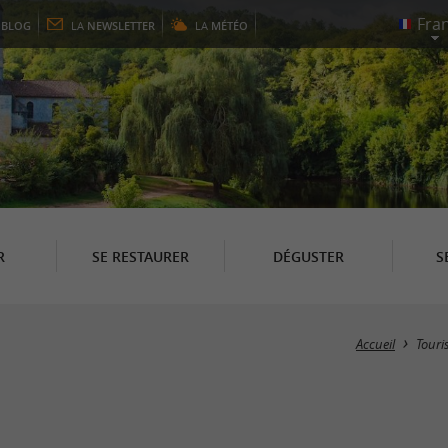
E
BLOG
LA
NEWSLETTER
LA
MÉTÉO
R
SE RESTAURER
DÉGUSTER
S
Accueil
Touri