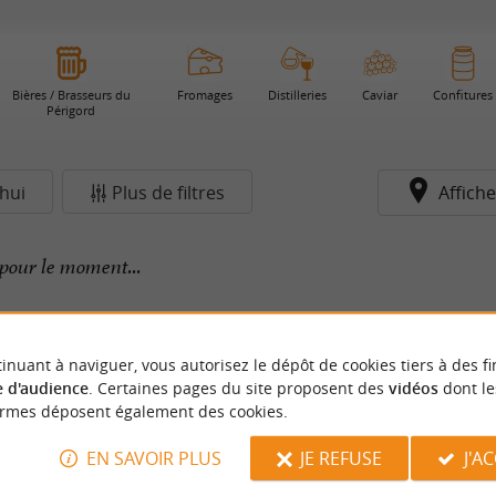
Bières / Brasseurs du
Fromages
Distilleries
Caviar
Confitures
Périgord
hui
Plus de filtres
Affiche
pour le moment...
inuant à naviguer, vous autorisez le dépôt de cookies tiers à des fi
 d'audience
. Certaines pages du site proposent des
vidéos
dont le
ormes déposent également des cookies.
EN SAVOIR PLUS
JE REFUSE
J'A