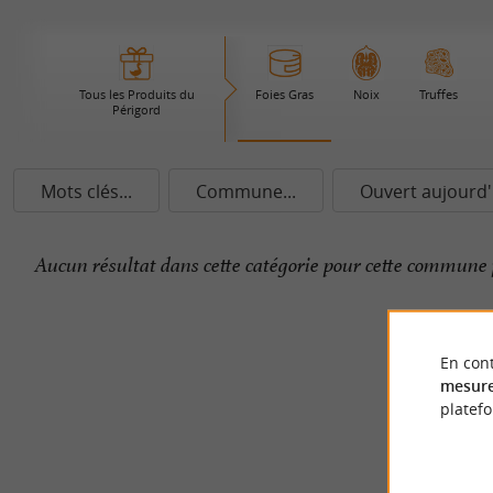
Tous les Produits du
Foies Gras
Noix
Truffes
Périgord
Mots clés...
Commune...
Ouvert aujourd'
Aucun résultat dans cette catégorie pour cette commune 
En cont
mesure
platef