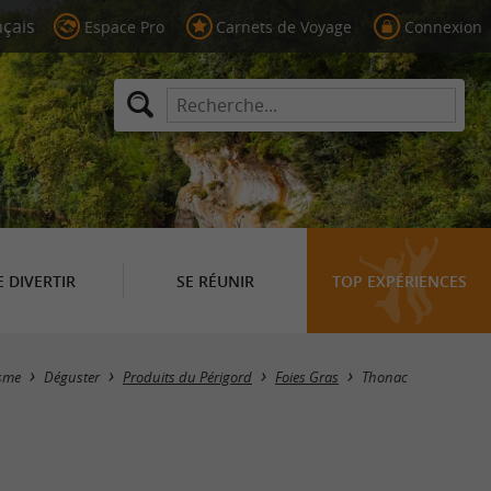
Espace Pro
Carnets de Voyage
Connexion
E DIVERTIR
SE RÉUNIR
TOP EXPÉRIENCES
Masquer la carte
sme
Déguster
Produits du Périgord
Foies Gras
Thonac