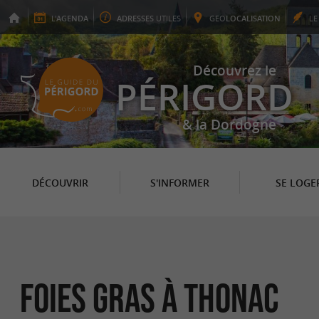
L'
AGENDA
ADRESSES
UTILES
GEO
LOCALISATION
L
Découvrez le
PÉRIGORD
& la Dordogne
DÉCOUVRIR
S'INFORMER
SE LOGE
Foies Gras à Thonac