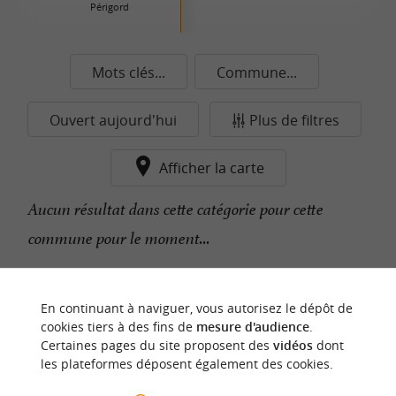
Périgord
Mots clés...
Commune...
Ouvert aujourd'hui
Plus de filtres
Afficher la carte
Aucun résultat dans cette catégorie pour cette
commune pour le moment...
n
o
t
e
c
o
u
p
e
c
o
e
u
En continuant à naviguer, vous autorisez le dépôt de
r
d
r
cookies tiers à des fins de
mesure d'audience
.
Certaines pages du site proposent des
vidéos
dont
les plateformes déposent également des cookies.