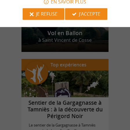
EN SAVOIR PLUS
JE REFUSE
J'ACCEPTE
Vol en Ballon
à Saint Vincent de Cosse
Top expériences
Sentier de la Gargagnasse à
Tamniès : à la découverte du
Périgord Noir
Le sentier de la Gargagnasse à Tamniès