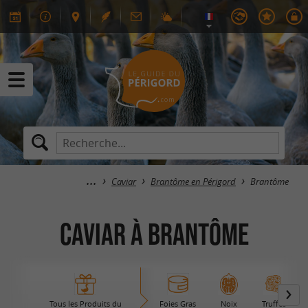
Caviar
Brantôme en Périgord
Brantôme
Caviar à Brantôme
Tous les Produits du
Foies Gras
Noix
Truffes