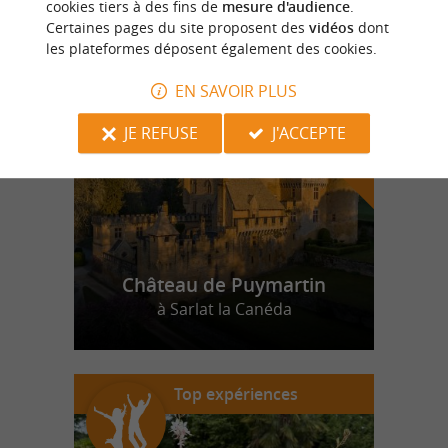
cookies tiers à des fins de
mesure d'audience
.
Certaines pages du site proposent des
vidéos
dont
les plateformes déposent également des cookies.
n
o
t
e
c
o
u
p
e
c
o
e
u
r
d
r
EN SAVOIR PLUS
JE REFUSE
J'ACCEPTE
Château de Puymartin
à Sarlat la Canéda
Top expériences