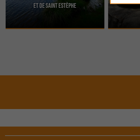
Dans les environs de Nontron, les deux étangs
Sur la commune
et de Saint Estèphe
sont considérés comme les plus beaux du Parc
du Parc Nature
Naturel Régional ...
Site du Roc ...