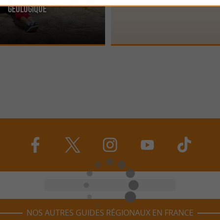
 de Saint-Estèphe, en plein cœur
Dans le Parc Naturel Régional Périg
Géologique
l Régional Périgord-Limousin, le
à Augignac, le site de Roche Eyzide e
insolite. Sur ...
NOS AUTRES GUIDES RÉGIONAUX EN FRANCE