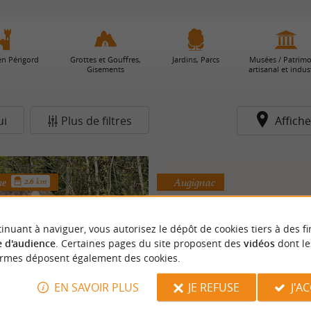
en Périgord
Grottes et Gouffres,
Jardins, Parcs
Musées / Patrim
Gisements
artisanal et indust
ui
Plus de filtres
Affiche
he
Augignac
2.6 km
inuant à naviguer, vous autorisez le dépôt de cookies tiers à des fi
 d'audience
. Certaines pages du site proposent des
vidéos
dont le
ormes déposent également des cookies.
EN SAVOIR PLUS
JE REFUSE
J'A
u Roc Branlant et Sentier
Roche Eyzide à Augig