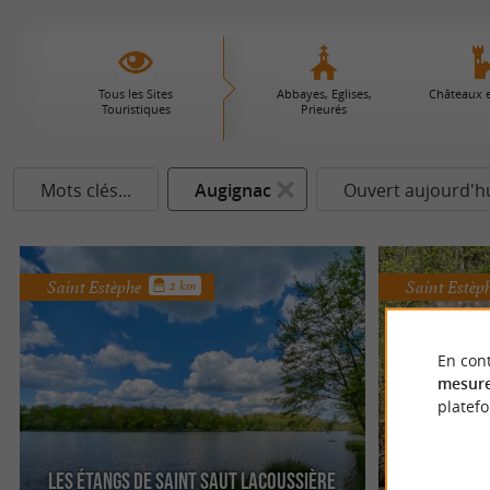
Tous les Sites
Abbayes, Eglises,
Châteaux 
Touristiques
Prieurés
Mots clés...
Augignac
Ouvert aujourd'h
Saint Estèphe
Saint Estèp
2 km
En cont
mesure
platef
Les étangs de Saint Saut Lacoussière
Le Site d