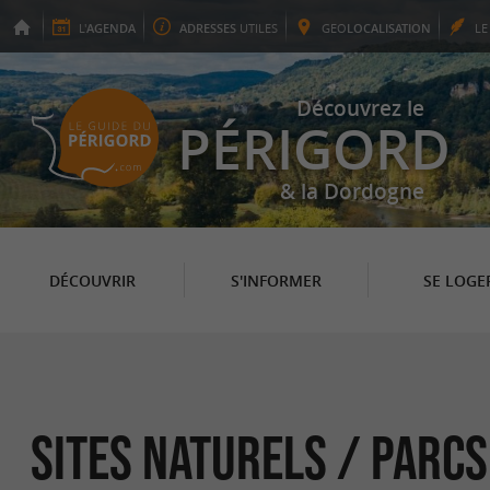
L'
AGENDA
ADRESSES
UTILES
GEO
LOCALISATION
L
Découvrez le
PÉRIGORD
& la Dordogne
DÉCOUVRIR
S'INFORMER
SE LOGE
Sites Naturels / Parc