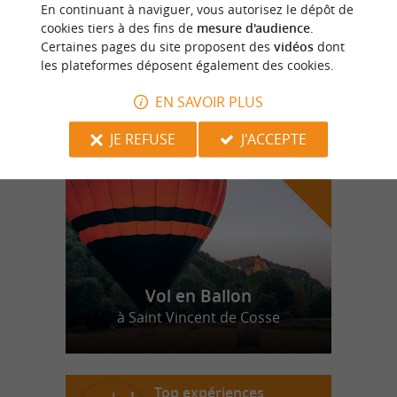
Maison de la Pomme d'Or
En continuant à naviguer, vous autorisez le dépôt de
cookies tiers à des fins de
mesure d'audience
.
Certaines pages du site proposent des
vidéos
dont
les plateformes déposent également des cookies.
n
o
t
e
c
o
u
p
e
c
o
e
u
EN SAVOIR PLUS
r
d
r
JE REFUSE
J'ACCEPTE
Vol en Ballon
à Saint Vincent de Cosse
Top expériences