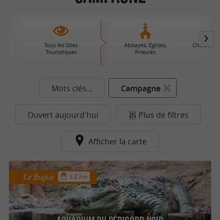
Tous les Sites
Abbayes, Eglises,
Châteaux 
Touristiques
Prieurés
Mots clés...
Campagne
Ouvert aujourd'hui
Plus de filtres
Afficher la carte
Le Bugue
2.8 km