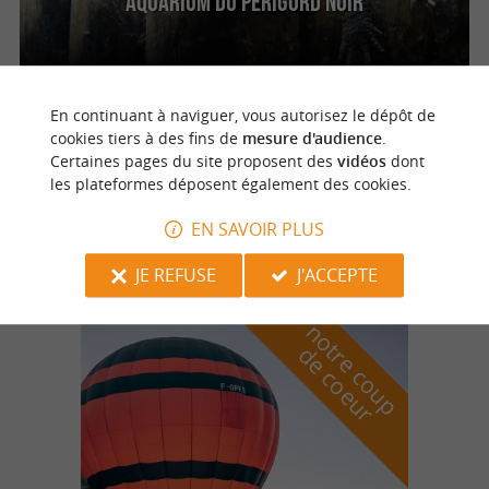
Aquarium du Périgord Noir
En continuant à naviguer, vous autorisez le dépôt de
Le Bugue
2.8 km
cookies tiers à des fins de
mesure d'audience
.
Certaines pages du site proposent des
vidéos
dont
les plateformes déposent également des cookies.
Le Parc du Bournat
EN SAVOIR PLUS
JE REFUSE
J'ACCEPTE
n
o
t
e
c
o
u
p
e
c
o
e
u
r
d
r