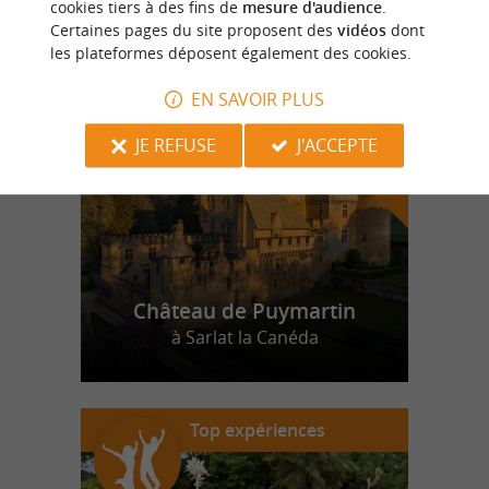
cookies tiers à des fins de
mesure d'audience
.
Certaines pages du site proposent des
vidéos
dont
les plateformes déposent également des cookies.
n
o
t
e
c
o
u
p
e
c
o
e
u
r
d
r
EN SAVOIR PLUS
JE REFUSE
J'ACCEPTE
Château de Puymartin
à Sarlat la Canéda
Top expériences