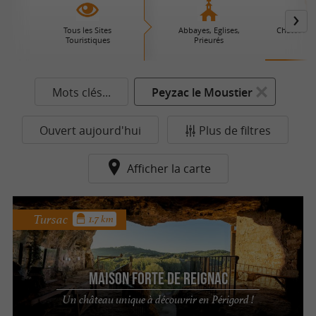
Tous les Sites
Abbayes, Eglises,
Châteaux 
Touristiques
Prieurés
Mots clés...
Peyzac le Moustier
Ouvert aujourd'hui
Plus de filtres
Afficher la carte
Tursac
1.7 km
Maison Forte de Reignac
Un château unique à découvrir en Périgord !