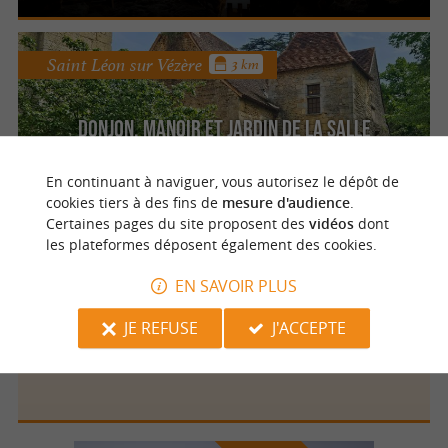
Saint Léon sur Vézère
3 km
Donjon, Manoir et Jardin de la Salle
Explorez un authentique château
périgourdin en famille
En continuant à naviguer, vous autorisez le dépôt de
cookies tiers à des fins de
mesure d'audience
.
Certaines pages du site proposent des
vidéos
dont
les plateformes déposent également des cookies.
Saint Léon sur Vézère
2.1 km
EN SAVOIR PLUS
JE REFUSE
J'ACCEPTE
Château de Chaban