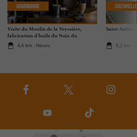
Gourmande
Culturell
Visite du Moulin de la Veyssière,
Saint-Astier
fabrication d’huile du Noix du
Périgord !
4,6 km - Neuvic
6,2 km - S