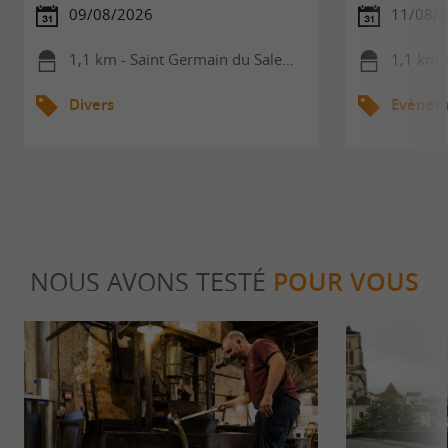
09/08/2026
11/08/
1,1 km - Saint Germain du Salembre
1,1 km - 
Divers
Evèneme
NOUS AVONS TESTÉ
POUR VOUS