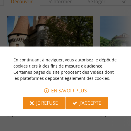
Découvrir
S'informer
Se loger
Se r
En continuant à naviguer, vous autorisez le dépôt de
cookies tiers à des fins de
mesure d'audience
.
Certaines pages du site proposent des
vidéos
dont
les plateformes déposent également des cookies.
Château Puyferrat
Le Moulin de la Ve
Visite du Château Puyferrat rendez-vous conseillé
EN SAVOIR PLUS
Trouvant ses origi
en Juillet/Août/Septembre avec un départ de visite
de la Veyssière, s
le matin à ...
Périgord ...
JE REFUSE
J'ACCEPTE
4,6 km - Saint Astier
5,0 km - N