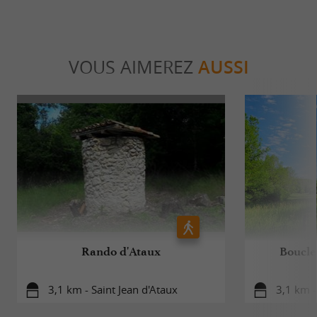
VOUS AIMEREZ
AUSSI
Rando d'Ataux
Boucle
3,1 km - Saint Jean d'Ataux
3,1 km -