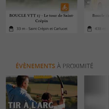
BOUCLE VTT 17 - Le tour de Saint-
Boucle de
Crépin
33 m - Saint Crépin et Carlucet
438 m - 
ÉVÈNEMENTS
À PROXIMITÉ