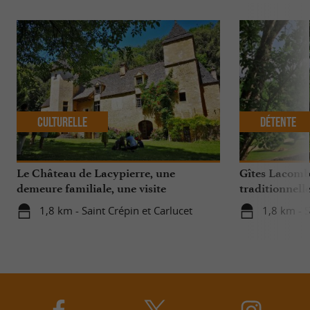
Culturelle
Détente
Le Château de Lacypierre, une
Gîtes Lacombe
demeure familiale, une visite
traditionnell
d’émotion !
Périgord Noir
1,8 km - Saint Crépin et Carlucet
1,8 km - S