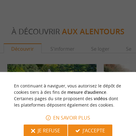
À DÉCOUVRIR
AUX ALENTOURS
Découvrir
S'informer
Se loger
Se r
En continuant à naviguer, vous autorisez le dépôt de
cookies tiers à des fins de
mesure d'audience
.
Certaines pages du site proposent des
vidéos
dont
les plateformes déposent également des cookies.
EN SAVOIR PLUS
JE REFUSE
J'ACCEPTE
Château de Lacypierre
Saint Crépin et C