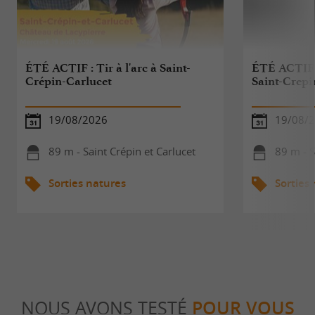
ÉTÉ ACTIF : Tir à l'arc à Saint-
ÉTÉ ACTIF 
Crépin-Carlucet
Saint-Crepi
19/08/2026
19/08/
89 m - Saint Crépin et Carlucet
89 m - S
Sorties natures
Sorties
NOUS AVONS TESTÉ
POUR VOUS