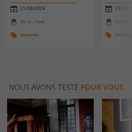
21/08/2026
03/10/
50 m - Faux
3,0 km 
Marchés
Gastro
NOUS AVONS TESTÉ
POUR VOUS