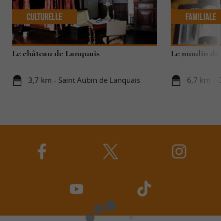
Culturelle
Familiale
Le château de Lanquais
Le moulin de
3,7 km - Saint Aubin de Lanquais
6,7 km - C