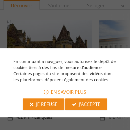
Découvrir
S'informer
Se loger
Se r
En continuant à naviguer, vous autorisez le dépôt de
cookies tiers à des fins de
mesure d'audience
.
Certaines pages du site proposent des
vidéos
dont
les plateformes déposent également des cookies.
Château de Lanquais
Barrage hydroélec
EN SAVOIR PLUS
Le Château de Lanquais est une belle bâtisse de la
Le Barrage hydroé
Renaissance, construite sur la rive sud de la
production électri
JE REFUSE
J'ACCEPTE
Dordogne, en ...
de Tuilières, ...
4,2 km - Lanquais
6,2 km - S