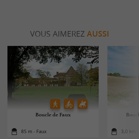
VOUS AIMEREZ
AUSSI
Boucle de Faux
Bouc
85 m - Faux
3,0 km 