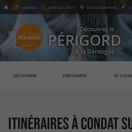
L'
AGENDA
ADRESSES
UTILES
GEO
LOCALISATION
L
Découvrez le
PÉRIGORD
& la Dordogne
DÉCOUVRIR
S'INFORMER
SE LOGE
itinéraires à Condat s