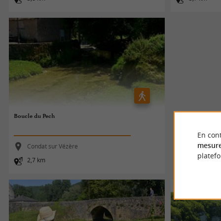
Boucle du Pech
En cont
mesure
Condat sur Vézère
platef
2,7 km