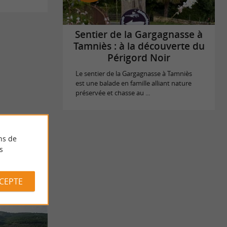
Sentier de la Gargagnasse à
Tamniès : à la découverte du
Périgord Noir
Le sentier de la Gargagnasse à Tamniès
est une balade en famille alliant nature
préservée et chasse au ...
ns de
s
CCEPTE