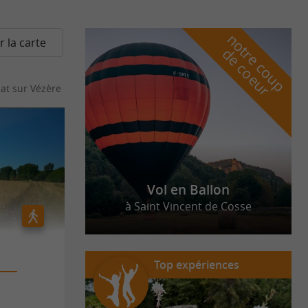
n
o
t
e
c
o
u
p
e
c
o
e
u
r la carte
r
d
r
at sur Vézère
Vol en Ballon
à Saint Vincent de Cosse
Top expériences