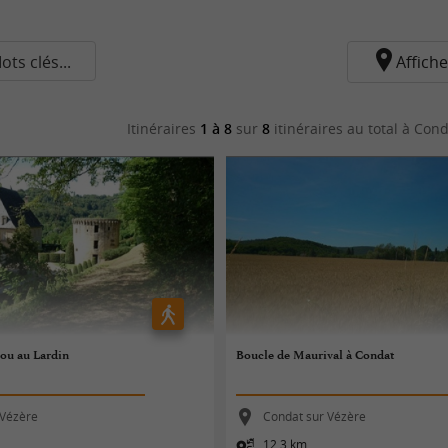
ots clés...
Affiche
Itinéraires
1 à 8
sur
8
itinéraires au total
à Cond
lou au Lardin
Boucle de Maurival à Condat
 Vézère
Condat sur Vézère
12,3 km