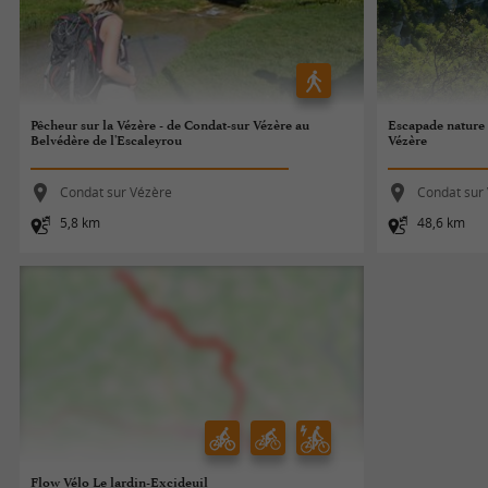
Pêcheur sur la Vézère - de Condat-sur Vézère au
Escapade nature s
Belvédère de l'Escaleyrou
Vézère
Condat sur Vézère
Condat sur
5,8 km
48,6 km
Flow Vélo Le lardin-Excideuil