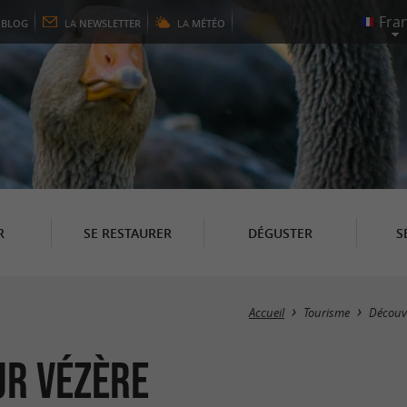
E
BLOG
LA
NEWSLETTER
LA
MÉTÉO
R
SE RESTAURER
DÉGUSTER
S
Accueil
Tourisme
Découv
ur Vézère