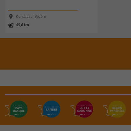
Condat sur Vézère
49,6 km