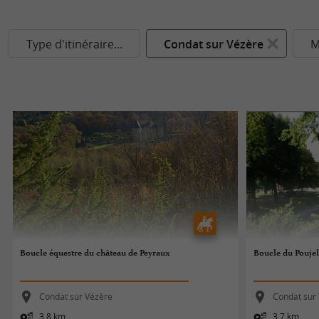
Type d'itinéraire...
Condat sur Vézère
M
Boucle équestre du château de Peyraux
Boucle du Pouje
Condat sur Vézère
Condat sur
3,8 km
3,7 km