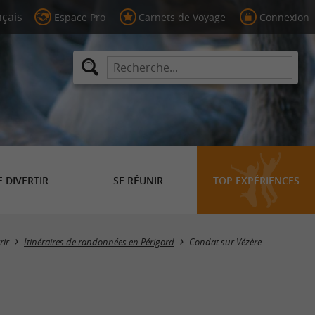
Espace Pro
Carnets de Voyage
Connexion
E DIVERTIR
SE RÉUNIR
TOP EXPÉRIENCES
Masquer la carte
rir
Itinéraires de randonnées en Périgord
Condat sur Vézère