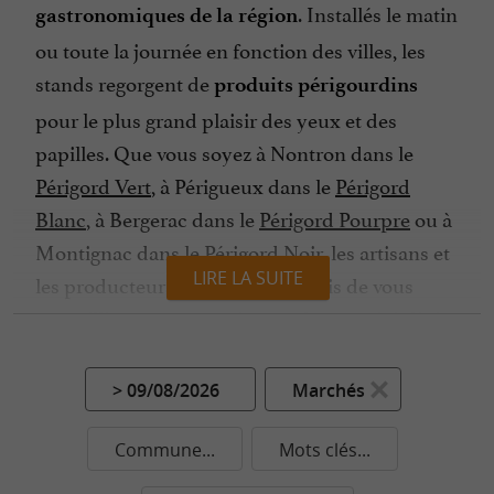
. Installés le matin
gastronomiques de la région
ou toute la journée en fonction des villes, les
stands regorgent de
produits périgourdins
pour le plus grand plaisir des yeux et des
papilles. Que vous soyez à Nontron dans le
Périgord Vert
, à Périgueux dans le
Périgord
Blanc
, à Bergerac dans le
Périgord Pourpre
ou à
Montignac dans le
Périgord Noir
, les artisans et
LIRE LA SUITE
les producteurs sont toujours ravis de vous
accueillir pour vous présenter leurs
.
spécialités
Bien sûr, le
reste la star locale, dégusté
canard
> 09/08/2026
Marchés
en foie gras, en confit, en magret ou en
, ainsi que l’oie avec son foie gras fin et
terrine
Commune...
Mots clés...
délicieux. Les
à la
pommes de terre sarladaises