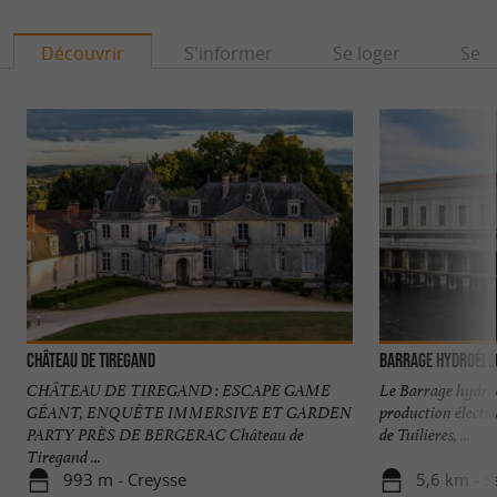
Découvrir
S'informer
Se loger
Se r
Château de Tiregand
Barrage hydroélec
CHÂTEAU DE TIREGAND : ESCAPE GAME
Le Barrage hydroé
GÉANT, ENQUÊTE IMMERSIVE ET GARDEN
production électri
PARTY PRÈS DE BERGERAC Château de
de Tuilières, ...
Tiregand ...
993 m - Creysse
5,6 km - S