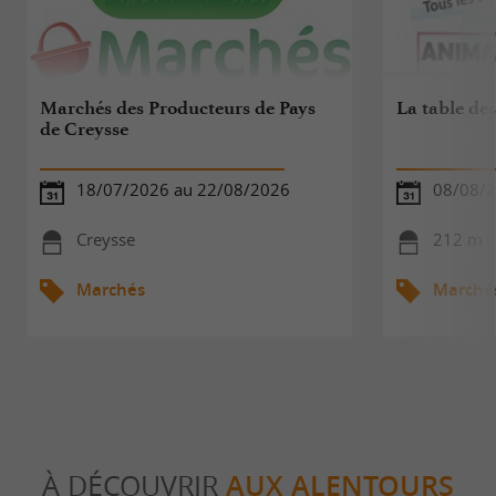
Marchés des Producteurs de Pays
La table de
de Creysse
18/07/2026 au 22/08/2026
08/08/
Creysse
212 m -
Marchés
Marché
À DÉCOUVRIR
AUX ALENTOURS