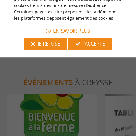
cookies tiers à des fins de
mesure d'audience
.
Certaines pages du site proposent des
vidéos
dont
les plateformes déposent également des cookies.
Bergerac et ses incontournables : le
Restaurant l’
Top 8 !
EN SAVOIR PLUS
6,3 km - Bergerac
6,3 km - 
JE REFUSE
J'ACCEPTE
ÉVÈNEMENTS
À CREYSSE