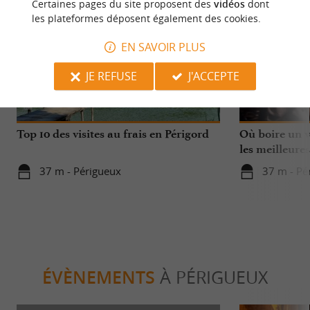
Certaines pages du site proposent des
vidéos
dont
les plateformes déposent également des cookies.
EN SAVOIR PLUS
JE REFUSE
J'ACCEPTE
Détente
Festive
Top 10 des visites au frais en Périgord
Où boire un ve
les meilleures
37 m - Périgueux
37 m - Pé
ÉVÈNEMENTS
À PÉRIGUEUX