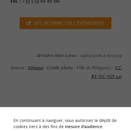
+33 5 53 02 82 00
Tél. :
SITE INTERNET DE L'ÉVÈNEMENT
dernière mise à jour :
29/03/2026 à 07:23:23
Source :
Crédit photo :
Sirtaqui
-
Ville de Périgueux -
CC
BY-NC-ND 4.0
NOUS AVONS TESTÉ
POUR VOUS
En continuant à naviguer, vous autorisez le dépôt de
cookies tiers à des fins de
mesure d'audience
.