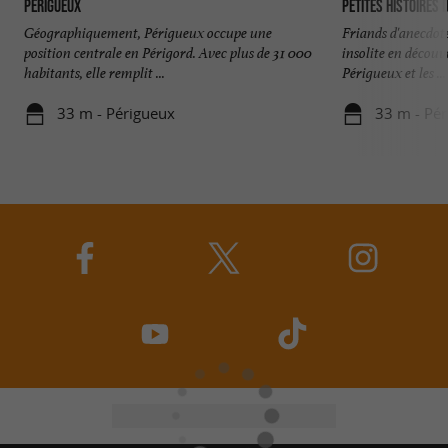
Périgueux
Petites histoires 
Géographiquement, Périgueux occupe une
Friands d'anecdot
position centrale en Périgord. Avec plus de 31 000
insolite en découvr
habitants, elle remplit ...
Périgueux et les ...
33 m - Périgueux
33 m - Pé