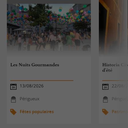
Les Nuits Gourmandes
Historia Cit
d'été
13/08/2026
22/08/
Périgueux
Périgue
Fêtes populaires
Patrimo