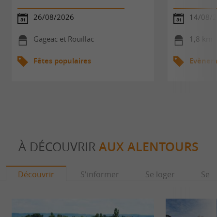
26/08/2026
14/08/
Gageac et Rouillac
1,8 km -
Fêtes populaires
Evèneme
À DÉCOUVRIR
AUX ALENTOURS
Découvrir
S'informer
Se loger
Se r