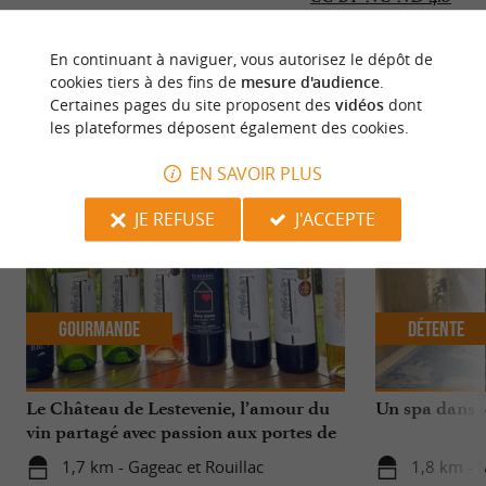
En continuant à naviguer, vous autorisez le dépôt de
cookies tiers à des fins de
mesure d'audience
.
Certaines pages du site proposent des
vidéos
dont
NOUS AVONS TESTÉ
POUR VOUS
les plateformes déposent également des cookies.
EN SAVOIR PLUS
JE REFUSE
J'ACCEPTE
Gourmande
Détente
Le Château de Lestevenie, l’amour du
Un spa dans l
vin partagé avec passion aux portes de
Bergerac
1,7 km - Gageac et Rouillac
1,8 km - 