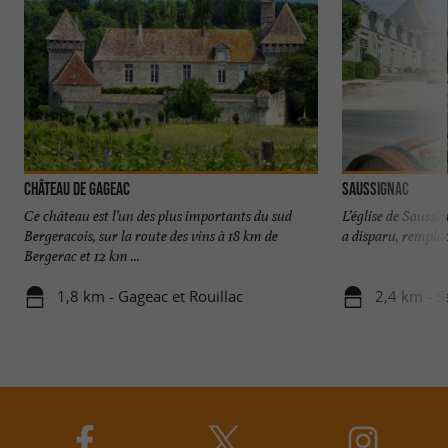
Château de Gageac
SAUSSIGNAC
Ce château est l’un des plus importants du sud
L’église de Sauss
Bergeracois, sur la route des vins à 18 km de
a disparu, remplac
Bergerac et 12 km ...
1,8 km - Gageac et Rouillac
2,4 km - S