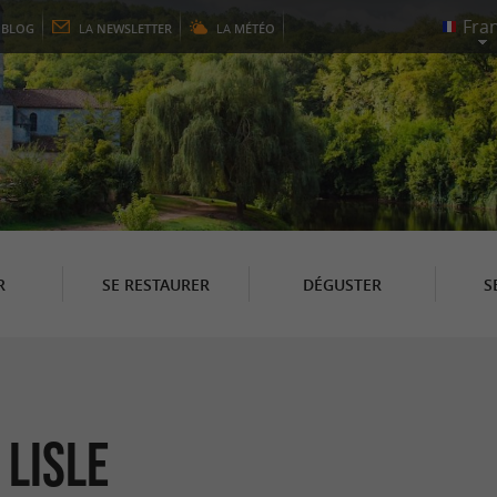
E
BLOG
LA
NEWSLETTER
LA
MÉTÉO
R
SE RESTAURER
DÉGUSTER
S
 Lisle