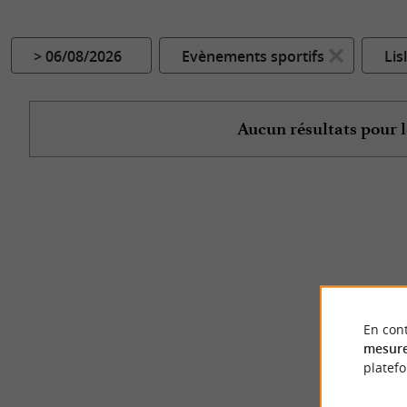
> 06/08/2026
Evènements sportifs
Lis
Aucun résultats pour l
En cont
mesure
platef