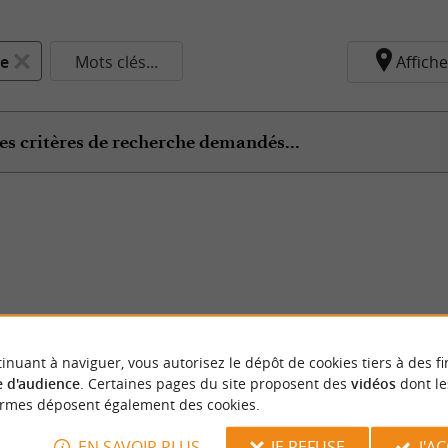
le
Mots clés...
Affiche
es critères de recherche demandés...
inuant à naviguer, vous autorisez le dépôt de cookies tiers à des fi
 d'audience
. Certaines pages du site proposent des
vidéos
dont le
ormes déposent également des cookies.
EN SAVOIR PLUS
JE REFUSE
J'A