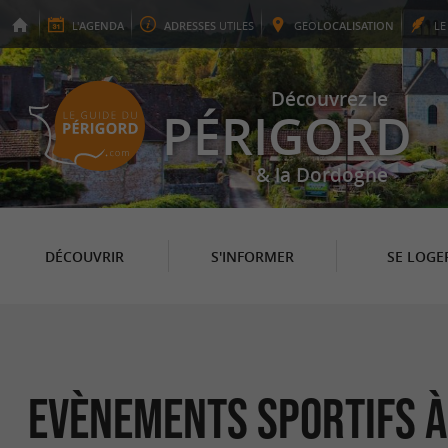
L'
AGENDA
ADRESSES
UTILES
GEO
LOCALISATION
L
Découvrez le
PÉRIGORD
& la Dordogne
DÉCOUVRIR
S'INFORMER
SE LOGE
Evènements sportifs à