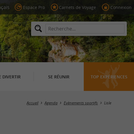
Espace Pro
Carnets de Voyage
Connexion
E DIVERTIR
SE RÉUNIR
TOP EXPÉRIENCES
Masquer la carte
Accueil
Agenda
Evènements sportifs
Lisle