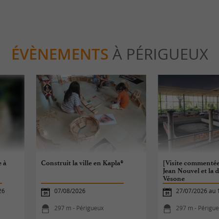
ÉVÈNEMENTS
À PÉRIGUEUX
e à
Construit la ville en Kapla®
[Visite commentée
Jean Nouvel et la
Vésone
26
07/08/2026
27/07/2026 au 
297 m - Périgueux
297 m - Périgu