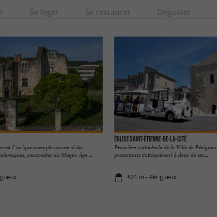
r
Se loger
Se restaurer
Déguster
Église Saint-Étienne-de-la-Cité
 est l’ unique exemple conservé des
Première cathédrale de la Ville de Périgueux
aleresques, construites au Moyen Âge ...
protestants s'attaquèrent à deux de ses ...
igueux
621 m - Périgueux