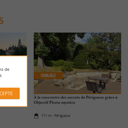
S
ns de
s
Familiale
CCEPTE
s de Périgueux
À la rencontre des secrets de Périgueux grâce à
Objectif Photo mystère
711 m - Périgueux