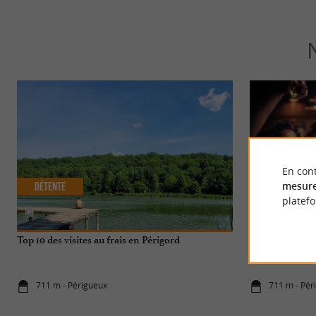
En cont
mesure
Détente
Festive
platef
Top 10 des visites au frais en Périgord
Où boire un ver
meilleures adre
711 m - Périgueux
711 m - Pér