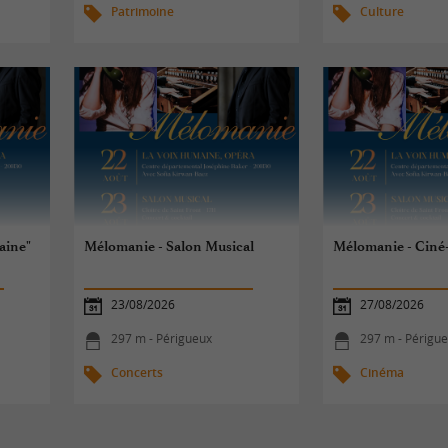
Patrimoine
Culture
aine"
Mélomanie - Salon Musical
Mélomanie - Ciné
23/08/2026
27/08/2026
297 m - Périgueux
297 m - Périgu
Concerts
Cinéma