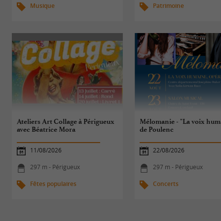
Musique
Patrimoine
Ateliers Art Collage à Périgueux
Mélomanie - "La voix hum
avec Béatrice Mora
de Poulenc
11/08/2026
22/08/2026
297 m - Périgueux
297 m - Périgueux
Fêtes populaires
Concerts