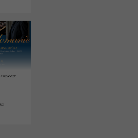
-concert
eux