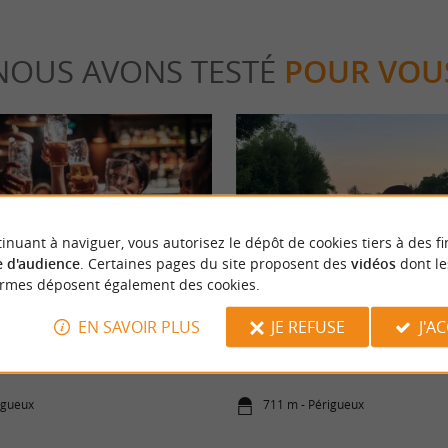
NOUS AVONS TESTÉ
POUR VOU
inuant à naviguer, vous autorisez le dépôt de cookies tiers à des fi
 d'audience
. Certaines pages du site proposent des
vidéos
dont le
Détente
ormes déposent également des cookies.
EN SAVOIR PLUS
JE REFUSE
J'A
re le soir à Périgueux : les
Balade en Rabaska sous les étoile
sses !
igueux
711 m - Périgueux