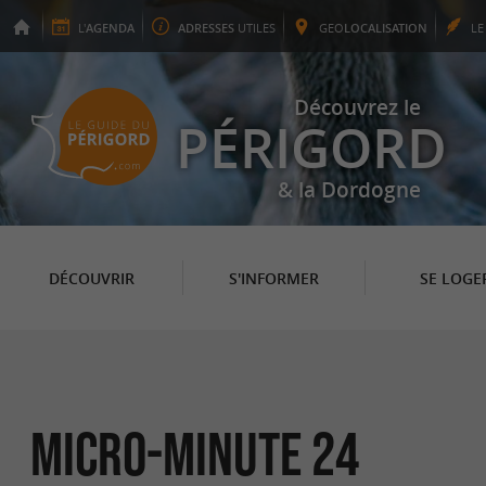
L'
AGENDA
ADRESSES
UTILES
GEO
LOCALISATION
L
Découvrez le
PÉRIGORD
& la Dordogne
DÉCOUVRIR
S'INFORMER
SE LOGE
Micro-Minute 24