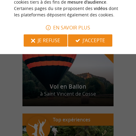
cookies tiers à des fins de
mesure d'audience
.
Certaines pages du site proposent des
vidéos
dont
les plateformes déposent également des cookies.
n
o
t
e
c
o
u
p
e
c
o
e
u
r
d
r
EN SAVOIR PLUS
JE REFUSE
J'ACCEPTE
Vol en Ballon
à Saint Vincent de Cosse
Top expériences