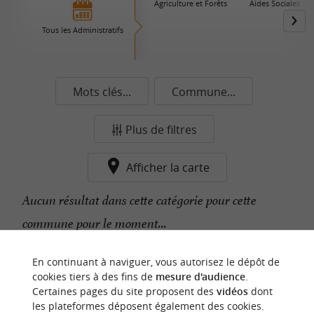
Agriculture et Forêts
Aides Sociales
Tous les Administratifs
Mots clés...
Commune...
Plus de filtres
Afficher la carte
Aucun résultat dans cette catégorie pour cette
commune pour le moment...
En continuant à naviguer, vous autorisez le dépôt de
n
o
t
e
c
o
u
p
e
c
o
e
u
cookies tiers à des fins de
mesure d'audience
.
r
d
r
Certaines pages du site proposent des
vidéos
dont
les plateformes déposent également des cookies.