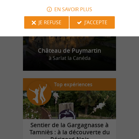
EN SAVOIR PLUS
JE REFUSE
J'ACCEPTE
Château de Puymartin
à Sarlat la Canéda
Top expériences
Sentier de la Gargagnasse à
Tamniès : à la découverte du