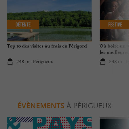
Détente
Festive
Top 10 des visites au frais en Périgord
Où boire un ve
les meilleures
248 m - Périgueux
248 m - P
ÉVÈNEMENTS
À PÉRIGUEUX