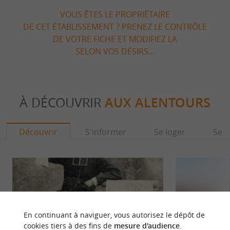
VOUS ÊTES LE PROPRIÉTAIRE
DE CET ÉTABLISSEMENT ? PRENEZ LE CONTRÔLE
DE VOTRE FICHE ET MODIFIEZ LA
SELON VOS DÉSIRS...
À DÉCOUVRIR
AUX ALENTOURS
Découvrir
S'informer
Se loger
Se r
En continuant à naviguer, vous autorisez le dépôt de
cookies tiers à des fins de
mesure d'audience
.