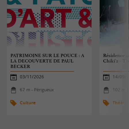
PATRIMOINE SUR LE POUCE : A
Résidence d
LA DECOUVERTE DE PAUL
Chiki'z - Th
BECKER
03/11/2026
14/09/2
67 m - Périgueux
102 m -
Culture
Théâtre