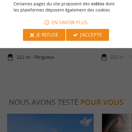
Certaines pages du site proposent des
vidéos
dont
les plateformes déposent également des cookies.
EN SAVOIR PLUS
Petites histoires de Périgueux
Périgueux
Friands d'anecdotes ? Suivez une expérience
Géographiquement
JE REFUSE
J'ACCEPTE
insolite en découvrant tous les petits secrets de
position centrale 
Périgueux et les ...
habitants, elle remp
222 m - Périgueux
223 m - P
NOUS AVONS TESTÉ
POUR VOUS