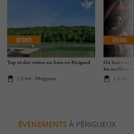
Détente
Festive
Top 10 des visites au frais en Périgord
Où boire un ve
les meilleures
1,2 km - Périgueux
1,2 km - 
ÉVÈNEMENTS
À PÉRIGUEUX