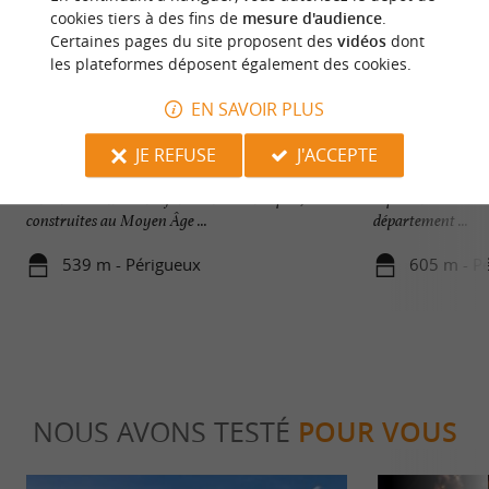
cookies tiers à des fins de
mesure d'audience
.
Certaines pages du site proposent des
vidéos
dont
les plateformes déposent également des cookies.
EN SAVOIR PLUS
Château Barrière
Jardin des Arènes
JE REFUSE
J'ACCEPTE
Le Château Barrière est l’ unique exemple
Périgueux est la v
conservé des maisons-fortes chevaleresques,
Aquitaine. Avant l
construites au Moyen Âge ...
département ...
539 m - Périgueux
605 m - P
NOUS AVONS TESTÉ
POUR VOUS