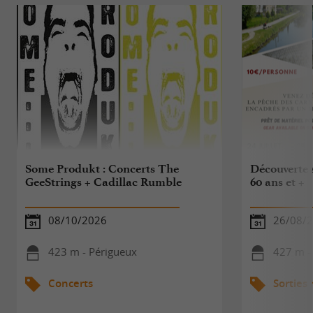
Some Produkt : Concerts The
Découverte s
GeeStrings + Cadillac Rumble
60 ans et +
08/10/2026
26/08/
423 m - Périgueux
427 m -
Concerts
Sorties