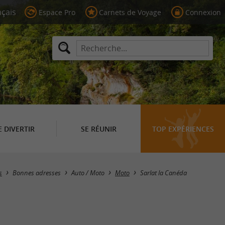
Espace Pro
Carnets de Voyage
Connexion
E DIVERTIR
SE RÉUNIR
TOP EXPÉRIENCES
Masquer la carte
s
Bonnes adresses
Auto / Moto
Moto
Sarlat la Canéda