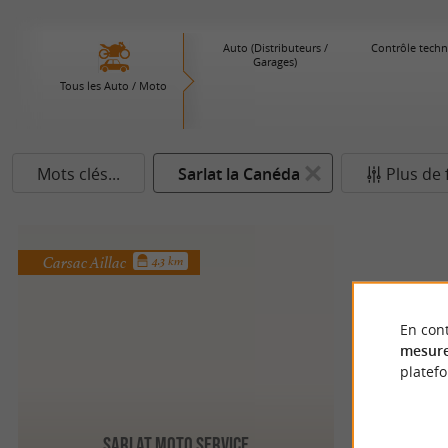
Auto (Distributeurs /
Contrôle tech
Garages)
Tous les Auto / Moto
Mots clés...
Sarlat la Canéda
Plus de f
Carsac Aillac
4.3 km
En cont
mesure
platef
Sarlat Moto Service