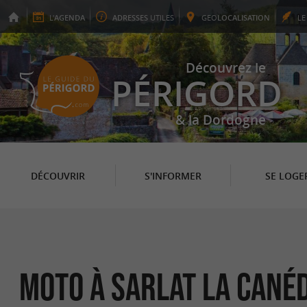
L'
AGENDA
ADRESSES
UTILES
GEO
LOCALISATION
L
Découvrez le
PÉRIGORD
& la Dordogne
DÉCOUVRIR
S'INFORMER
SE LOGE
Moto à Sarlat la Cané