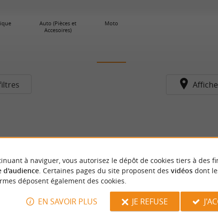
nique
Auto (Pièces et
Moto
Accesoires)
iltres
Affiche
inuant à naviguer, vous autorisez le dépôt de cookies tiers à des fi
 d'audience
. Certaines pages du site proposent des
vidéos
dont le
ormes déposent également des cookies.
EN SAVOIR PLUS
JE REFUSE
J'A