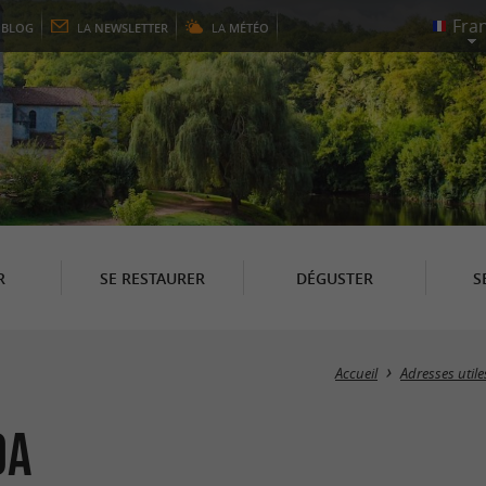
E
BLOG
LA
NEWSLETTER
LA
MÉTÉO
R
SE RESTAURER
DÉGUSTER
S
Accueil
Adresses utile
da