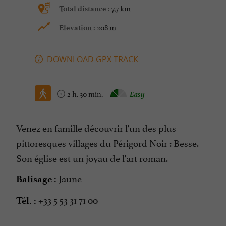
7,7 km
Total distance :
208 m
Elevation :
DOWNLOAD GPX TRACK
2 h. 30 min.
Easy
Venez en famille découvrir l'un des plus
pittoresques villages du Périgord Noir : Besse.
Son église est un joyau de l'art roman.
Jaune
Balisage :
+33 5 53 31 71 00
Tél. :