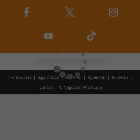
client access
legal notice
site map
hyperlink
follow us
contact
©
Negocom Atlantique