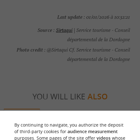
Last update :
01/01/2026 à 10:32:21
Source :
Sirtaqui
| Service tourisme - Conseil
départemental de la Dordogne
Photo credit :
@Sirtaqui Cf. Service tourisme - Conseil
départemental de la Dordogne
YOU WILL LIKE
ALSO
Discover
Information
Accommodation
By continuing to navigate, you authorize the deposit
of third-party cookies for
audience measurement
purposes. Some pages of the site offer
videos
whose