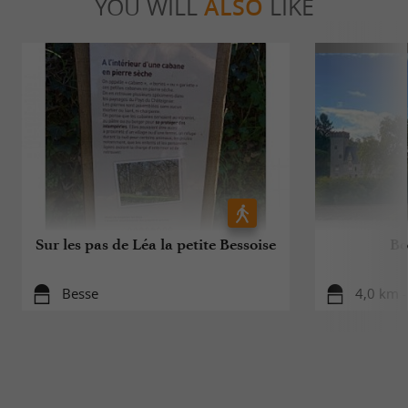
YOU WILL
ALSO
LIKE
Sur les pas de Léa la petite Bessoise
Bo
Besse
4,0 km -