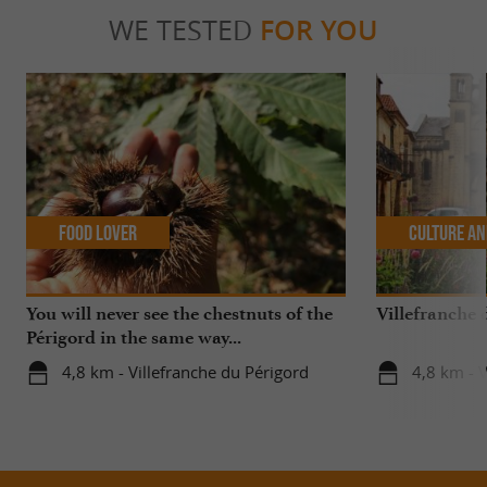
WE TESTED
FOR YOU
Food Lover
Culture an
You will never see the chestnuts of the
Villefranche 
Périgord in the same way...
4,8 km - Villefranche du Périgord
4,8 km - V