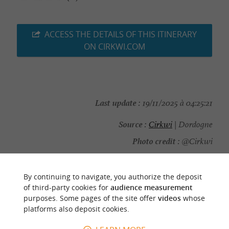
ACCESS THE DETAILS OF THIS ITINERARY
ON CIRKWI.COM
Last update :
19/11/2025 à 04:25:21
Source :
Cirkwi
| Dordogne
Photo credit :
@Cirkwi
By continuing to navigate, you authorize the deposit
of third-party cookies for
audience measurement
purposes. Some pages of the site offer
videos
whose
YOU WILL LIKE
ALSO
platforms also deposit cookies.