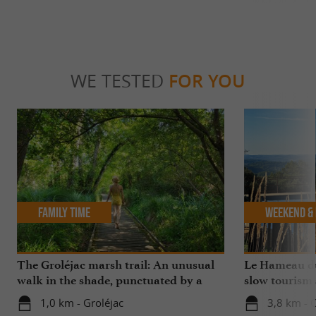
WE TESTED
FOR YOU
Family Time
Weekend & 
The Groléjac marsh trail: An unusual
Le Hameau du
walk in the shade, punctuated by a
slow tourism
swim
in Périgord
1,0 km - Groléjac
3,8 km - C