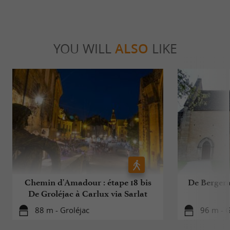
YOU WILL
ALSO
LIKE
Chemin d'Amadour : étape 18 bis
De Berger
De Groléjac à Carlux via Sarlat
88 m - Groléjac
96 m - G