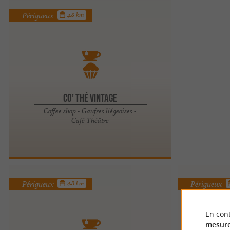
Périgueux
4.8 km
Co’ Thé Vintage
Coffee shop - Gaufres liégeoises -
Café Théâtre
Périgueux
Périgueux
4.8 km
En cont
mesure