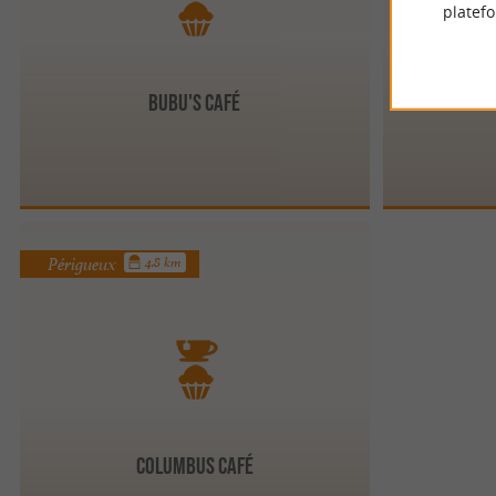
platef
Bubu's café
Périgueux
4.8 km
Columbus Café