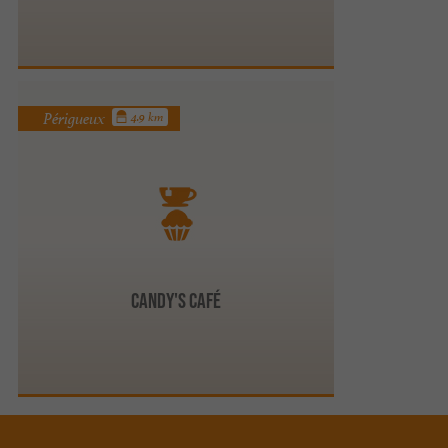
Périgueux
4.9 km
Candy's Café