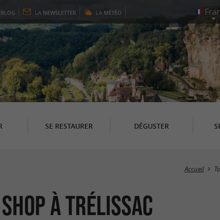
E
BLOG
LA
NEWSLETTER
LA
MÉTÉO
R
SE RESTAURER
DÉGUSTER
S
Accueil
T
 shop à Trélissac