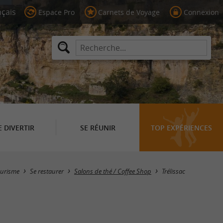
Espace Pro
Carnets de Voyage
Connexion
E DIVERTIR
SE RÉUNIR
TOP EXPÉRIENCES
Masquer la carte
ourisme
Se restaurer
Salons de thé / Coffee Shop
Trélissac