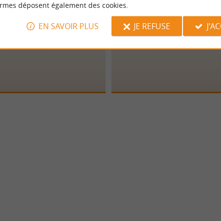
ormes déposent également des cookies.
EN SAVOIR PLUS
JE REFUSE
J'A
Avec&Sans
PATISSERIE ALEXAND