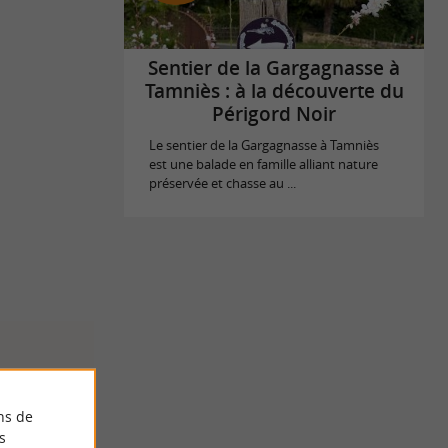
Sentier de la Gargagnasse à
Tamniès : à la découverte du
Périgord Noir
Le sentier de la Gargagnasse à Tamniès
est une balade en famille alliant nature
préservée et chasse au ...
ns de
s