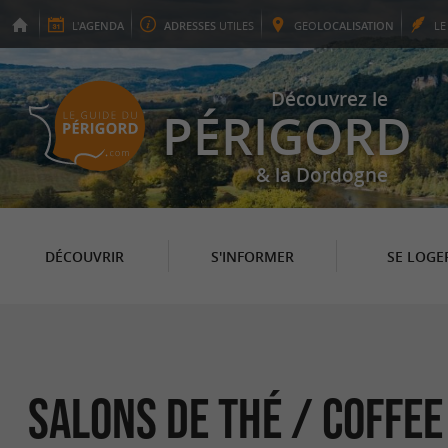
L'
AGENDA
ADRESSES
UTILES
GEO
LOCALISATION
L
Découvrez le
PÉRIGORD
& la Dordogne
DÉCOUVRIR
S'INFORMER
SE LOGE
Salons de thé / coffee