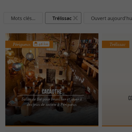
Mots clés...
Trélissac
Ouvert aujourd'hu
Périgueux
Trélissac
4.6 km
Cacaothé
C
Salon de thé pour bruncher et jouer à
Le Cacaothé, c'est un lieu pour toute la famille,
des jeux de société à Périgueux
installé à Périgueux, juste en face de la
Cathédrale ...